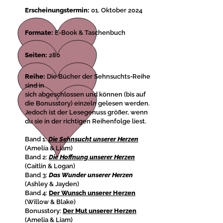
Erscheinungstermin:
01. Oktober 2024
Formate:
E-Book & Taschenbuch
Seiten:
280
Reihe:
Die Bücher der Sehnsuchts-Reihe
sind in
sich abgeschlossen und können (bis auf
die Bonusstory) einzeln gelesen werden.
Jedoch ist der Lesegenuss größer, wenn
du sie in der richtigen Reihenfolge liest.
Band 1:
Die Sehnsucht unserer Herzen
(Amelia & Liam)
Band 2:
Die Hoffnung unserer Herzen
(Caitlin & Logan)
Band 3:
Das Wunder unserer Herzen
(Ashley & Jayden)
Band 4:
Der Wunsch unserer Herzen
(Willow & Blake)
Bonusstory:
Der Mut unserer Herzen
(Amelia & Liam)