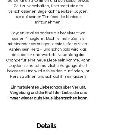
Schottland zu kommen und sich selbst etwas
Zeit zu verschaffen, überredet sie den
verschlossenen Segeljacht Besitzer Jayden,
sie auf seinen Törn über die Nordsee
mitzunehmen.
Jayden ist alles andere als begeistert von
seiner Mitseglerin. Doch je mehr Zeit sie
miteinander verbringen, desto tiefer erreicht
Ashley sein Herz – und schon bald wird klar,
dass dieser unerwartete Neuanfang die
Chance für eine neue Liebe sein könnte. Kann
Jayden seine schmerzliche Vergangenheit
loslassen? Und wird Ashley den Mut finden, ihr
Herz zu öffnen und sich auf ihn einlassen?
Ein turbulentes Liebeschaos über Verlust,
Vergebung und die Kraft der Liebe, die uns
immer wieder aufs Neue überraschen kann.
Details