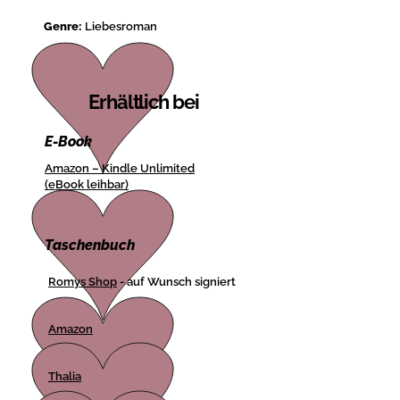
Genre:
Liebesroman
Erhältlich bei
E-Book
Amazon – Kindle Unlimited
(eBook leihbar)
Taschenbuch
Romys Shop
- auf Wunsch signiert
Amazon
Thalia