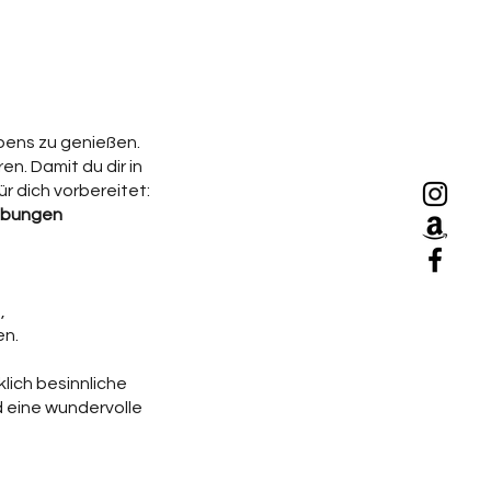
ebens zu genießen.
n. Damit du dir in
r dich vorbereitet:
 Übungen
,
en.
lich besinnliche
d eine wundervolle