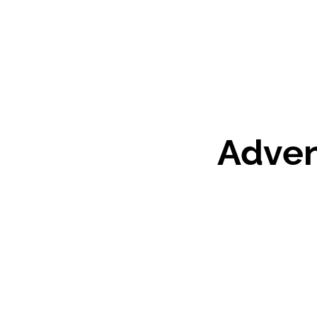
Bü
Adven