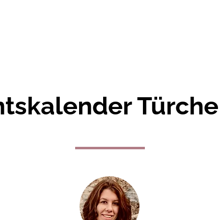
cher
Über mich
Termine
Newslett
tskalender Türche