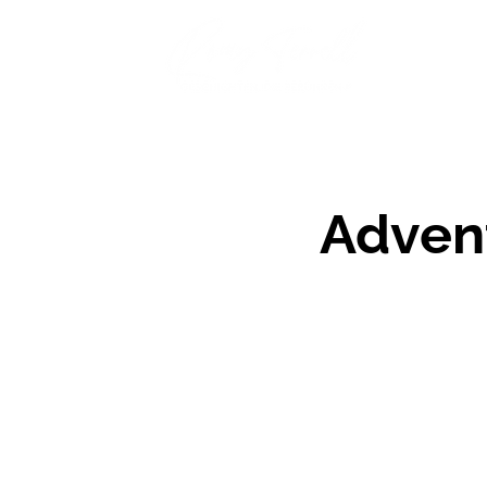
Bü
Adven