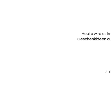
Heute wird es kr
Geschenkideen au
S