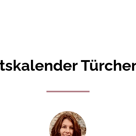
cher
Über mich
Termine
Newslett
tskalender Türche