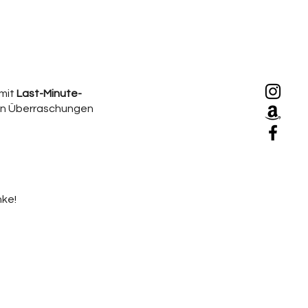
 mit
Last-Minute-
ten Überraschungen
nke!